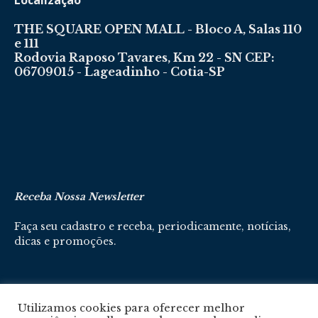
Localização
THE SQUARE OPEN MALL - Bloco A, Salas 110
e 111
Rodovia Raposo Tavares, Km 22 - SN CEP:
06709015 - Lageadinho - Cotia-SP
Receba Nossa Newsletter
Faça seu cadastro e receba, periodicamente, notícias,
dicas e promoções.
Cadastre-se aqui
Utilizamos cookies para oferecer melhor