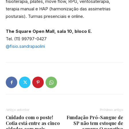
fisioterapia, pilates, move flow, RPG, ventosaterapia,
terapia manual e HAP (harmonização das assimetrias
posturais). Turmas presenciais e online.
The Square Open Mall, sala 10, bloco E.
Tel. (11) 99797-0427
@fisio.sandrapaolini
Artigo anterior
Próximo artigo
Cuidado com o poste!
Fundação Pró-Sangue de
Cotia está entre as cinco
SP não tem estoque de
cidades com mais
sangue O negativo