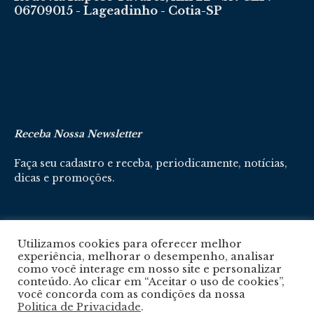
06709015 - Lageadinho - Cotia-SP
Receba Nossa Newsletter
Faça seu cadastro e receba, periodicamente, notícias,
dicas e promoções.
Cadastre-se aqui
Utilizamos cookies para oferecer melhor
experiência, melhorar o desempenho, analisar
como você interage em nosso site e personalizar
conteúdo. Ao clicar em “Aceitar o uso de cookies”,
você concorda com as condições da nossa
Politica de Privacidade
.
Política De Privacidade