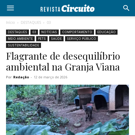
Início
DESTAQUES
03
DESTAQUES
03
NOTÍCIAS
COMPORTAMENTO
EDUCAÇÃO
MEIO AMBIENTE
PETS
SAÚDE
SERVIÇO PÚBLICO
SUSTENTABILIDADE
Flagrante de desequilíbrio
ambiental na Granja Viana
Por
Redação
-
12 de março de 2026