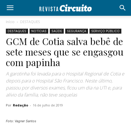
Início
DESTAQUES
DESTAQUES
NOTÍCIAS
SAÚDE
SEGURANÇA
SERVIÇO PÚBLICO
GCM de Cotia salva bebê de
sete meses que se engasgou
com papinha
A garotinha foi levada para o Hospital Regional de Cotia e
depois para o Hospital São Francisco. Neste último,
passou por diversos exames, ficou um dia na UTI e, para
alívio da família, não teve sequelas
Por
Redação
-
16 de julho de 2019
Foto: Vagner Santos