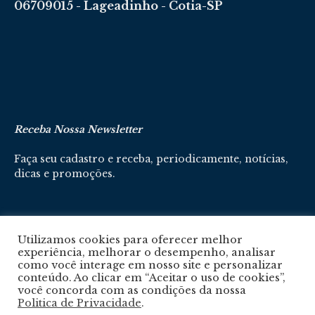
06709015 - Lageadinho - Cotia-SP
Receba Nossa Newsletter
Faça seu cadastro e receba, periodicamente, notícias,
dicas e promoções.
Cadastre-se aqui
Utilizamos cookies para oferecer melhor
experiência, melhorar o desempenho, analisar
como você interage em nosso site e personalizar
conteúdo. Ao clicar em “Aceitar o uso de cookies”,
você concorda com as condições da nossa
Politica de Privacidade
.
Política De Privacidade