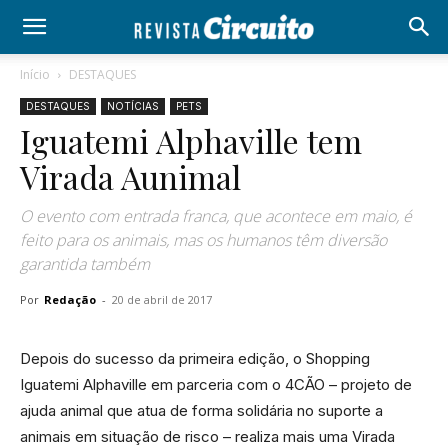
Início
DESTAQUES
DESTAQUES
NOTÍCIAS
PETS
Iguatemi Alphaville tem
Virada Aunimal
O evento com entrada franca, que acontece em maio, é
feito para os animais, mas os humanos têm diversão
garantida também
Por
Redação
-
20 de abril de 2017
Depois do sucesso da primeira edição, o Shopping
Iguatemi Alphaville em parceria com o 4CÃO – projeto de
ajuda animal que atua de forma solidária no suporte a
animais em situação de risco – realiza mais uma Virada