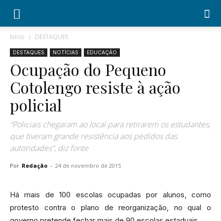
Início
DESTAQUES
DESTAQUES
NOTÍCIAS
EDUCAÇÃO
Ocupação do Pequeno
Cotolengo resiste à ação
policial
“Policiais chegaram ao local para retirarem os estudantes,
que tiveram grande resistência aos pedidos das
autoridades”, diz fonte
Por
Redação
-
24 de novembro de 2015
Há mais de 100 escolas ocupadas por alunos, como
protesto contra o plano de reorganização, no qual o
governo pretende fechar mais de 90 escolas estaduais.