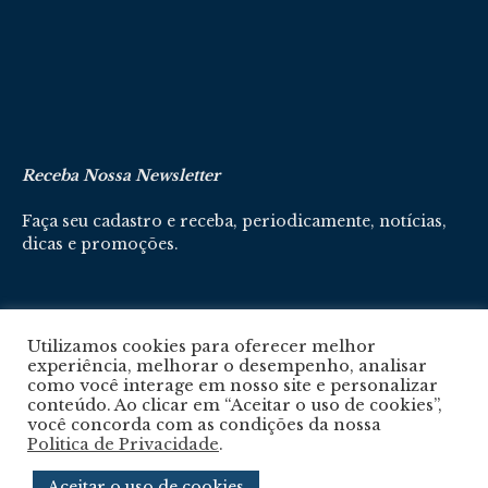
Receba Nossa Newsletter
Faça seu cadastro e receba, periodicamente, notícias,
dicas e promoções.
Cadastre-se aqui
Utilizamos cookies para oferecer melhor
experiência, melhorar o desempenho, analisar
como você interage em nosso site e personalizar
conteúdo. Ao clicar em “Aceitar o uso de cookies”,
você concorda com as condições da nossa
Politica de Privacidade
.
Política De Privacidade
Aceitar o uso de cookies