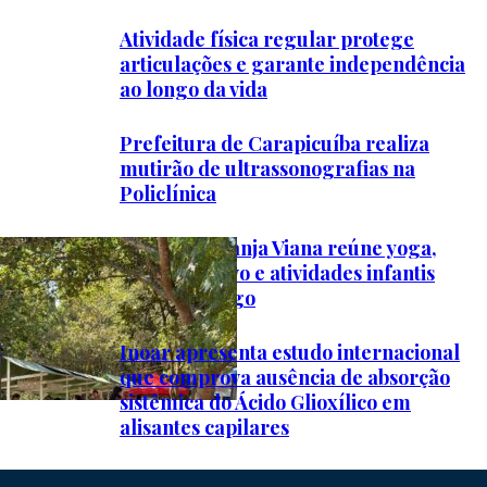
Atividade física regular protege
articulações e garante independência
ao longo da vida
Prefeitura de Carapicuíba realiza
mutirão de ultrassonografias na
Policlínica
EcoFeira Granja Viana reúne yoga,
música ao vivo e atividades infantis
neste domingo
Inoar apresenta estudo internacional
que comprova ausência de absorção
sistêmica do Ácido Glioxílico em
alisantes capilares