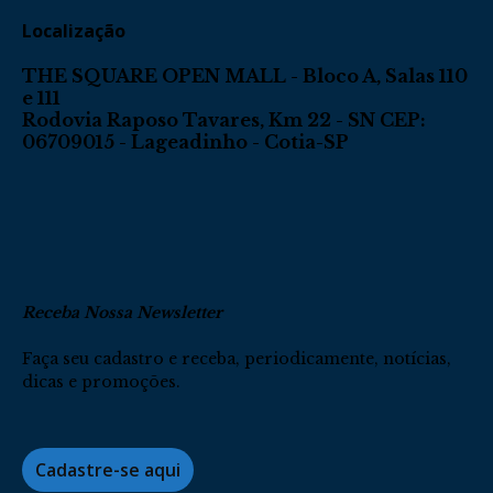
Localização
THE SQUARE OPEN MALL - Bloco A, Salas 110
e 111
Rodovia Raposo Tavares, Km 22 - SN CEP:
06709015 - Lageadinho - Cotia-SP
Receba Nossa Newsletter
Faça seu cadastro e receba, periodicamente, notícias,
dicas e promoções.
Cadastre-se aqui