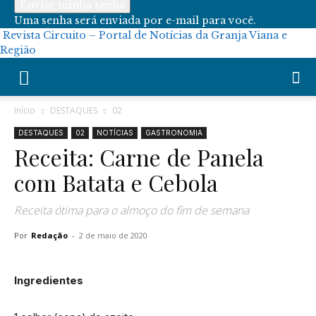
Uma senha será enviada por e-mail para você.
Revista Circuito – Portal de Notícias da Granja Viana e
Região
Início
DESTAQUES
02
DESTAQUES
02
NOTÍCIAS
GASTRONOMIA
Receita: Carne de Panela
com Batata e Cebola
Receita ótima para o almoço do fim de semana
Por
Redação
-
2 de maio de 2020
Ingredientes