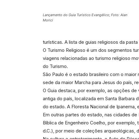
Lançamento do Guia Turístico Evangélico; Foto: Alan
Morici
turísticas. A lista de guias religiosos da pa
O Turismo Religioso é um dos segmentos turí
viagens relacionadas ao turismo religioso m
do Turismo.
São Paulo é o estado brasileiro com o maior
sede da maior Marcha para Jesus do país, r
O Guia destaca, por exemplo, as opções de vi
antiga do país, localizada em Santa Barbara
do estado. A Floresta Nacional de Ipanema, 
Em outras partes do estado, nas cidades de 
Bíblica de Engenheiro Coelho, por exemplo, 
d.C.), por meio de coleções arqueológicas, d
Na cultura e entretenimento, o Auto de Pásc