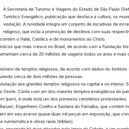
A Secretaria de Turismo e Viagens do Estado de São Paulo (Setu
Turístico Evangélico, publicação que destaca a cultura, os mus
visitação. A novidade integra um conjunto de iniciativas de inc
religioso, que inclui a promoção de destinos com suas respect
Portal
sta contém o Halal, Católico e de monumentos ao Cristo.
sticos que mais cresce no Brasil, de acordo com a Fundação Ins
ovimentam cerca de 20 milhões de viagens todos os anos e mais d
 número de templos religiosos, de acordo com dados do Instituto
de
eunindo cerca de dois milhões de pessoas.
sitação aos grandes templos religiosos na capital e no interior. 
 do Oeste. Conta com um dos maiores templos evangélicos do paí
em Iperó, é onde está um dos primeiros cemitérios protestantes.
Barueri, Engenheiro Coelho e Santana do Parnaíba, que contém m
Notícias
tem em seu acervo quase duas mil peças em exposição, que conta
e numismática e obras raras (bíblias).
oa, encenado há duas décadas pela Igreja da Cidade, é um evento