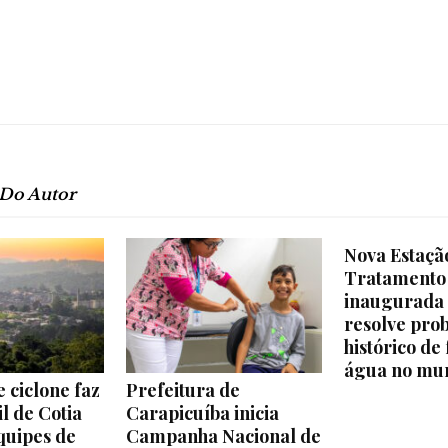
e
Região
 Do Autor
Nova Estaçã
Tratamento
inaugurada 
resolve pro
histórico de 
água no mun
 ciclone faz
Prefeitura de
l de Cotia
Carapicuíba inicia
quipes de
Campanha Nacional de