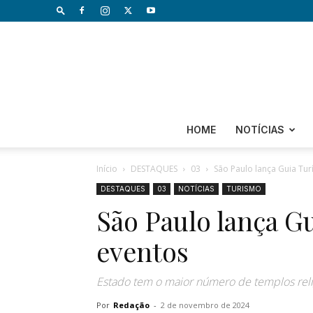
HOME
NOTÍCIAS
Início
DESTAQUES
03
São Paulo lança Guia Tur
DESTAQUES
03
NOTÍCIAS
TURISMO
São Paulo lança Gu
eventos
Estado tem o maior número de templos reli
Por
Redação
-
2 de novembro de 2024