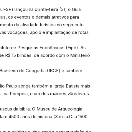
r-SP) lançou na quinta-feira (31) o Guia
eus, os eventos e demais atrativos para
remento da atividade turística no segmento
ivas vocações, apoio e implantação de rotas
tituto de Pesquisas Econômicas (Fipe). As
e R$ 15 bilhões, de acordo com o Ministério
 Brasileiro de Geografia (IBGE) e também
São Paulo abriga também a Igreja Batista mais
s, na Pompéia, e um dos maiores vãos livres
useus da bíblia. O Museu de Arqueologia
m 4500 anos de história (3 mil a.C. a 1500
 que celebra a vida, morte e ressurreição de