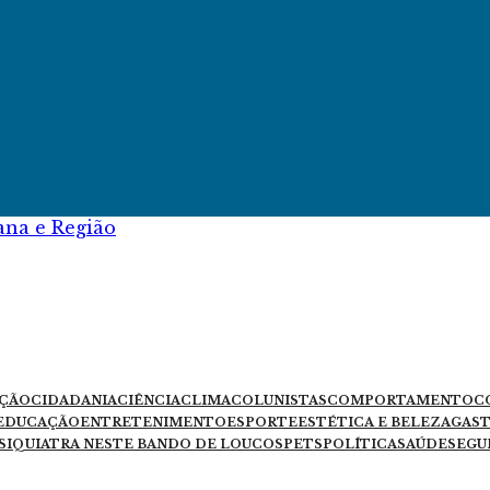
iana e Região
UÇÃO
CIDADANIA
CIÊNCIA
CLIMA
COLUNISTAS
COMPORTAMENTO
C
EDUCAÇÃO
ENTRETENIMENTO
ESPORTE
ESTÉTICA E BELEZA
GAS
SIQUIATRA NESTE BANDO DE LOUCOS
PETS
POLÍTICA
SAÚDE
SEGU