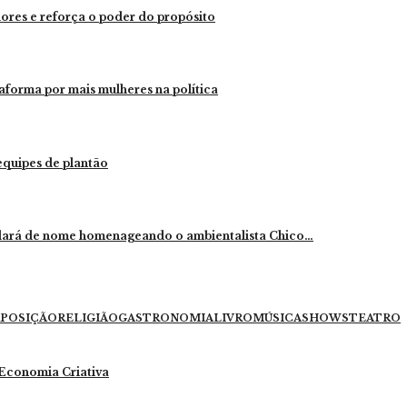
dores e reforça o poder do propósito
aforma por mais mulheres na política
 equipes de plantão
mudará de nome homenageando o ambientalista Chico…
POSIÇÃO
RELIGIÃO
GASTRONOMIA
LIVRO
MÚSICA
SHOWS
TEATRO
e Economia Criativa