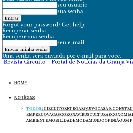
seu usuário
sua senha
Forgot your password? Get help
Recuperar senha
Recupere sua senha
seu e-mail
Uma senha será enviada por e-mail para você.
Revista Circuito – Portal de Notícias da Granja V
HOME
NOTÍCIAS
TODOS
#CIRCUITORETRÔ
ARQUIVO
CASA E CONSTR
EMPREGO
VAGAS
CORONAVÍRUS
CULTURA
ECONOMIA
AMBIENTE
MOBILIDADE
MODA
MUNDO
OPINIÃO
UM P