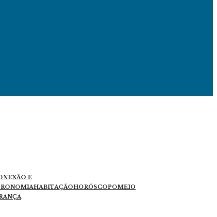
ONEXÃO E
TRONOMIA
HABITAÇÃO
HORÓSCOPO
MEIO
RANÇA