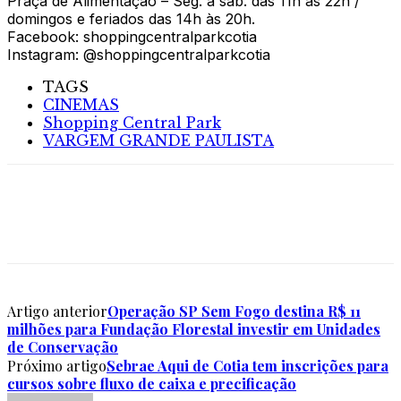
Praça de Alimentação – Seg. a sáb. das 11h às 22h /
domingos e feriados das 14h às 20h.
Facebook: shoppingcentralparkcotia
Instagram: @shoppingcentralparkcotia
TAGS
CINEMAS
Shopping Central Park
VARGEM GRANDE PAULISTA
Artigo anterior
Operação SP Sem Fogo destina R$ 11
milhões para Fundação Florestal investir em Unidades
de Conservação
Próximo artigo
Sebrae Aqui de Cotia tem inscrições para
cursos sobre fluxo de caixa e precificação