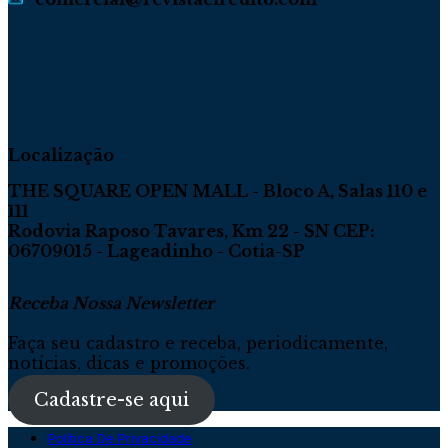
Localização
THE SQUARE OPEN MALL - Bloco A, Salas 110 e
111
Rodovia Raposo Tavares, Km 22 - SN CEP:
06709015 - Lageadinho - Cotia-SP
Receba Nossa Newsletter
Faça seu cadastro e receba, periodicamente,
notícias, dicas e promoções.
Cadastre-se aqui
Política De Privacidade