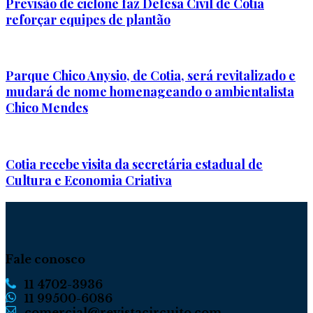
Previsão de ciclone faz Defesa Civil de Cotia
reforçar equipes de plantão
Parque Chico Anysio, de Cotia, será revitalizado e
mudará de nome homenageando o ambientalista
Chico Mendes
Cotia recebe visita da secretária estadual de
Cultura e Economia Criativa
Fale conosco
11 4702-3936
11 99500-6086
comercial@revistacircuito.com