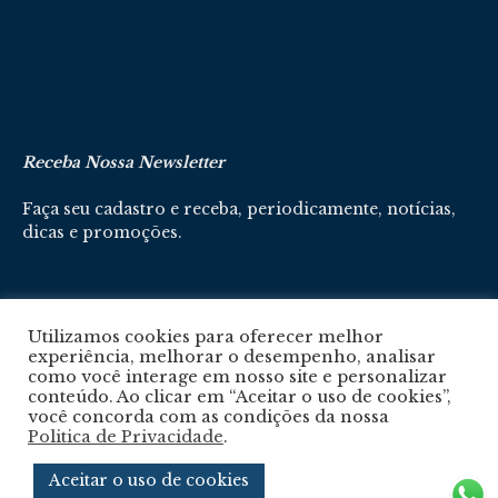
Receba Nossa Newsletter
Faça seu cadastro e receba, periodicamente, notícias,
dicas e promoções.
Cadastre-se aqui
Utilizamos cookies para oferecer melhor
experiência, melhorar o desempenho, analisar
como você interage em nosso site e personalizar
conteúdo. Ao clicar em “Aceitar o uso de cookies”,
você concorda com as condições da nossa
Politica de Privacidade
.
Política De Privacidade
Aceitar o uso de cookies
© 2024 © Revista Circuito. Todos os Direitos Reservados. Desenvolvido com