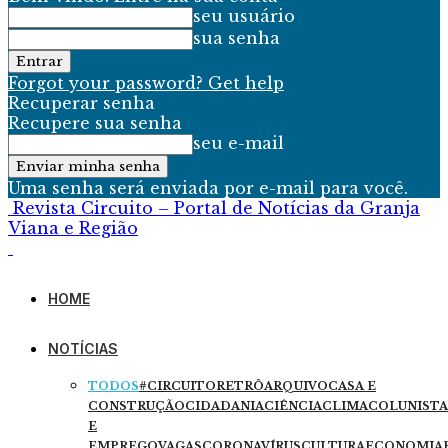
seu usuário
sua senha
Forgot your password? Get help
Recuperar senha
Recupere sua senha
seu e-mail
Uma senha será enviada por e-mail para você.
Revista Circuito – Portal de Notícias da Granja
Viana e Região
HOME
NOTÍCIAS
TODOS
#CIRCUITORETRÔ
ARQUIVO
CASA E
CONSTRUÇÃO
CIDADANIA
CIÊNCIA
CLIMA
COLUNISTA
E
EMPREGO
VAGAS
CORONAVÍRUS
CULTURA
ECONOMIA