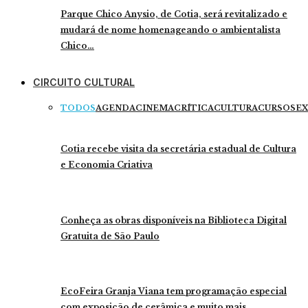
Parque Chico Anysio, de Cotia, será revitalizado e
mudará de nome homenageando o ambientalista
Chico…
CIRCUITO CULTURAL
TODOS
AGENDA
CINEMA
CRÍTICA
CULTURA
CURSOS
EX
Cotia recebe visita da secretária estadual de Cultura
e Economia Criativa
Conheça as obras disponíveis na Biblioteca Digital
Gratuita de São Paulo
EcoFeira Granja Viana tem programação especial
com exposição de cerâmica e muito mais