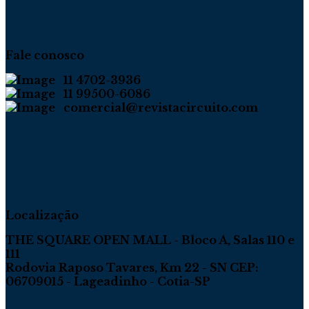
Fale conosco
11 4702-3936
11 99500-6086
comercial@revistacircuito.com
Localização
THE SQUARE OPEN MALL - Bloco A, Salas 110 e
111
Rodovia Raposo Tavares, Km 22 - SN CEP:
06709015 - Lageadinho - Cotia-SP