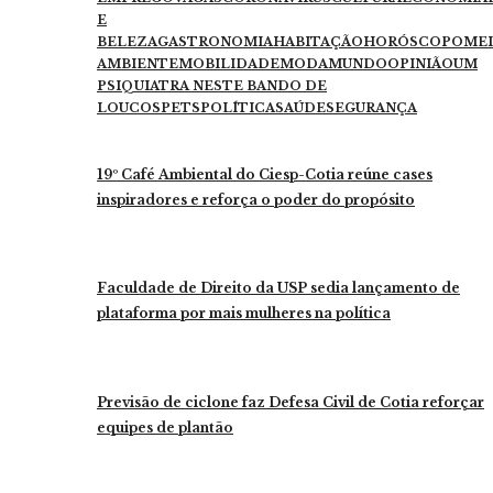
E
BELEZA
GASTRONOMIA
HABITAÇÃO
HORÓSCOPO
ME
AMBIENTE
MOBILIDADE
MODA
MUNDO
OPINIÃO
UM
PSIQUIATRA NESTE BANDO DE
LOUCOS
PETS
POLÍTICA
SAÚDE
SEGURANÇA
19º Café Ambiental do Ciesp-Cotia reúne cases
inspiradores e reforça o poder do propósito
Faculdade de Direito da USP sedia lançamento de
plataforma por mais mulheres na política
Previsão de ciclone faz Defesa Civil de Cotia reforçar
equipes de plantão