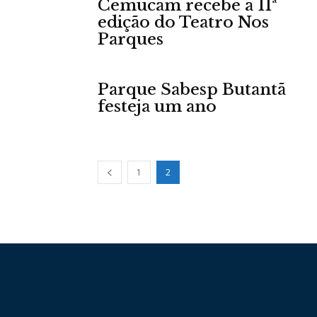
Cemucam recebe a 11ª
edição do Teatro Nos
Parques
Parque Sabesp Butantã
festeja um ano
1
2