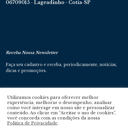
06709015 - Lageadinho - Cotia-SP
Receba Nossa Newsletter
Faça seu cadastro e receba, periodicamente, notícias,
dicas e promoções.
Cadastre-se aqui
Utilizamos cookies para oferecer melhor
experiência, melhorar o desempenho, analisar
como você interage em nosso site e personalizar
conteúdo. Ao clicar em “Aceitar o uso de cookies”,
você concorda com as condições da nossa
Politica de Privacidade
.
Política De Privacidade