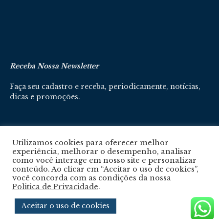
Receba Nossa Newsletter
Faça seu cadastro e receba, periodicamente, notícias,
dicas e promoções.
Cadastre-se aqui
Utilizamos cookies para oferecer melhor
experiência, melhorar o desempenho, analisar
como você interage em nosso site e personalizar
conteúdo. Ao clicar em “Aceitar o uso de cookies”,
você concorda com as condições da nossa
Politica de Privacidade
.
Política De Privacidade
Aceitar o uso de cookies
© 2024 © Revista Circuito. Todos os Direitos Reservados. Desenvolvido com
por
Agência e-nova