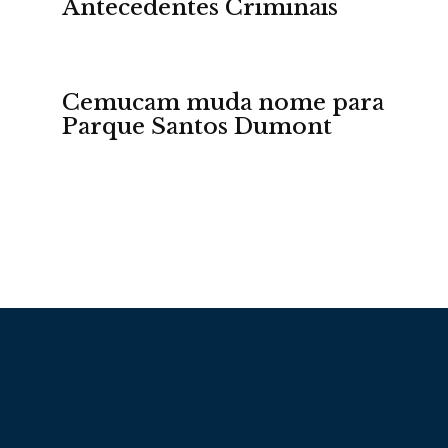
Antecedentes Criminais
Cemucam muda nome para
Parque Santos Dumont
Portal
de
Notícias