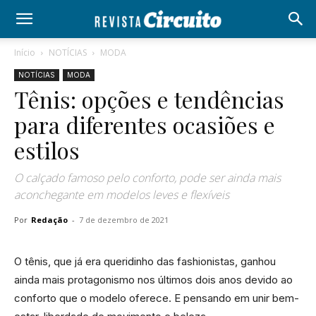
Início
NOTÍCIAS
MODA
NOTÍCIAS
MODA
Tênis: opções e tendências
para diferentes ocasiões e
estilos
O calçado famoso pelo conforto, pode ser ainda mais
aconchegante em modelos leves e flexíveis
Por
Redação
-
7 de dezembro de 2021
O tênis, que já era queridinho das fashionistas, ganhou
ainda mais protagonismo nos últimos dois anos devido ao
conforto que o modelo oferece. E pensando em unir bem-