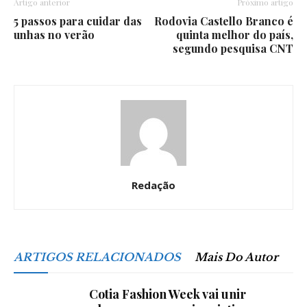
Artigo anterior
Próximo artigo
5 passos para cuidar das
Rodovia Castello Branco é
unhas no verão
quinta melhor do país,
segundo pesquisa CNT
Redação
ARTIGOS RELACIONADOS
Mais Do Autor
Cotia Fashion Week vai unir