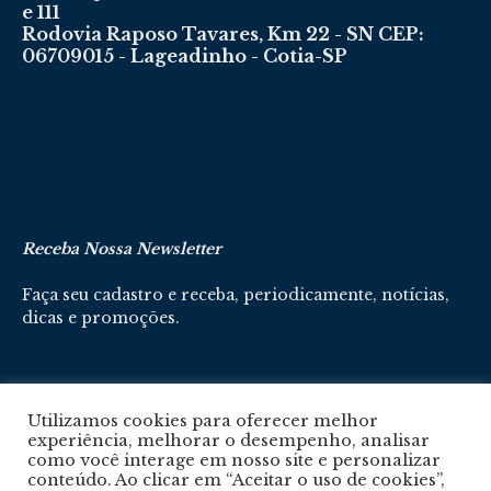
e 111
Rodovia Raposo Tavares, Km 22 - SN CEP:
06709015 - Lageadinho - Cotia-SP
Receba Nossa Newsletter
Faça seu cadastro e receba, periodicamente, notícias,
dicas e promoções.
Cadastre-se aqui
Utilizamos cookies para oferecer melhor
experiência, melhorar o desempenho, analisar
como você interage em nosso site e personalizar
conteúdo. Ao clicar em “Aceitar o uso de cookies”,