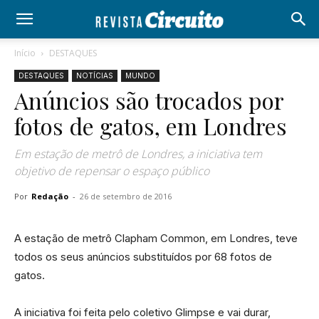
Início
DESTAQUES
DESTAQUES
NOTÍCIAS
MUNDO
Anúncios são trocados por
fotos de gatos, em Londres
Em estação de metrô de Londres, a iniciativa tem
objetivo de repensar o espaço público
Por
Redação
-
26 de setembro de 2016
A estação de metrô Clapham Common, em Londres, teve
todos os seus anúncios substituídos por 68 fotos de
gatos.
A iniciativa foi feita pelo coletivo Glimpse e vai durar,