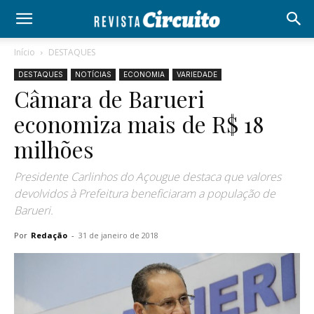
Início
DESTAQUES
DESTAQUES
NOTÍCIAS
ECONOMIA
VARIEDADE
Câmara de Barueri
economiza mais de R$ 18
milhões
Presidente Carlinhos do Açougue destaca que valores
devolvidos à Prefeitura beneficiaram a população de
Barueri.
Por
Redação
-
31 de janeiro de 2018