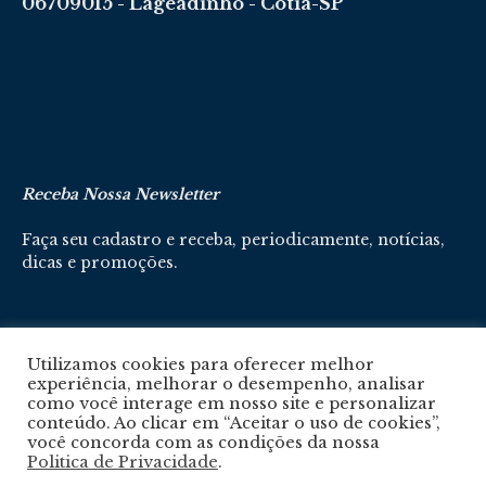
06709015 - Lageadinho - Cotia-SP
Receba Nossa Newsletter
Faça seu cadastro e receba, periodicamente, notícias,
dicas e promoções.
Cadastre-se aqui
Utilizamos cookies para oferecer melhor
experiência, melhorar o desempenho, analisar
como você interage em nosso site e personalizar
conteúdo. Ao clicar em “Aceitar o uso de cookies”,
você concorda com as condições da nossa
Politica de Privacidade
.
Política De Privacidade