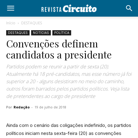
Início
DESTAQUES
DESTAQUES
NOTÍCIAS
POLÍTICA
Convenções definem
candidatos a presidente
Partidos podem se reunir a partir de sexta (20).
Atualmente há 18 pré-candidatos, mas esse número já foi
superior a 20 - alguns desistiram no meio do caminho,
outros foram barrados pelos partidos políticos. Veja lista
de pretendentes ao cargo de presidente
Por
Redação
-
19 de julho de 2018
Ainda com o cenário das coligações indefinido, os partidos
políticos iniciam nesta sexta-feira (20) as convenções