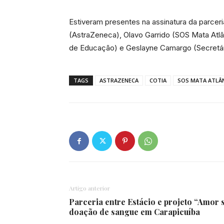
Estiveram presentes na assinatura da parcer
(AstraZeneca), Olavo Garrido (SOS Mata Atlân
de Educação) e Geslayne Camargo (Secretár
TAGS
ASTRAZENECA
COTIA
SOS MATA ATLÂ
Artigo anterior
Parceria entre Estácio e projeto “Amor 
doação de sangue em Carapicuíba