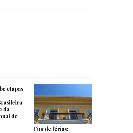
be etapas
a
rasileira
e da
onal de
Fim de férias: