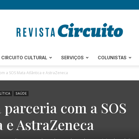
Revista
CIRCUITO CULTURAL
SERVIÇOS
COLUNISTAS
com a SOS Mata Atlântica e AstraZeneca
LÍTICA
SAÚDE
Circuito
a parceria com a SOS
a e AstraZeneca
–