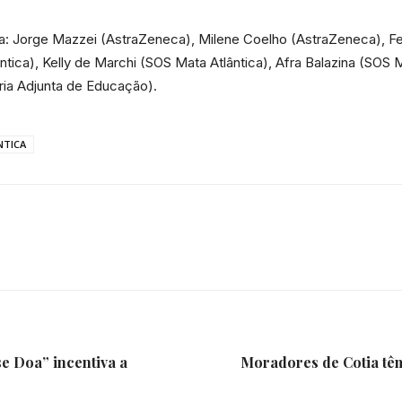
e
ia: Jorge Mazzei (AstraZeneca), Milene Coelho (AstraZeneca), Fe
tica), Kelly de Marchi (SOS Mata Atlântica), Afra Balazina (SOS M
ia Adjunta de Educação).
Região
NTICA
se Doa” incentiva a
Moradores de Cotia têm