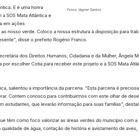
ântica. E é uma honra
Fotos: Vagner Santos
 a SOS Mata Atlântica e
da
ia em ações
 ao nosso verde. Coloco a nossa estrutura à disposição para tra
esente”, disse o prefeito Rogério Franco.
 Secretária dos Direitos Humanos, Cidadania e da Mulher, Ângela
Granja
 por escolher Cotia para receber este projeto e à SOS Mata Atlâ
ica, salientou a importância da parceria. “Esta parceria é precio
erar. Contem conosco para contribuirmos com este olhar de des
Viana
 estudantes, que levarão informação para suas famílias”, desta
ue têm como foco valorizar as áreas verdes do município com a 
 qualidade de água, contação de história e avistamento de aves, e