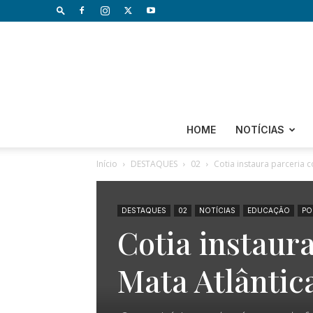
HOME
NOTÍCIAS
Início
DESTAQUES
02
Cotia instaura parceria 
DESTAQUES
02
NOTÍCIAS
EDUCAÇÃO
PO
Cotia instaur
Mata Atlântic