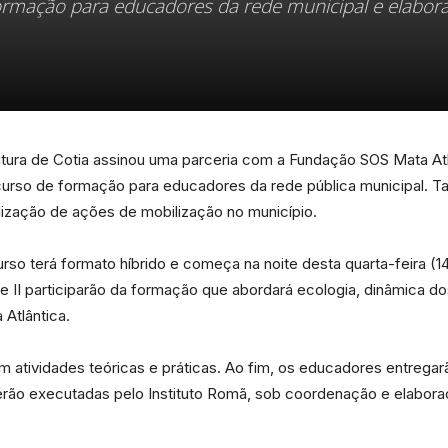
ormação para educadores da rede municipal e elabor
Portal
eitura de Cotia assinou uma parceria com a Fundação SOS Mata At
urso de formação para educadores da rede pública municipal. T
ealização de ações de mobilização no município.
de
so terá formato híbrido e começa na noite desta quarta-feira (14
e II participarão da formação que abordará ecologia, dinâmica dos
 Atlântica.
m atividades teóricas e práticas. Ao fim, os educadores entrega
Notícias
rão executadas pelo Instituto Romã, sob coordenação e elabor