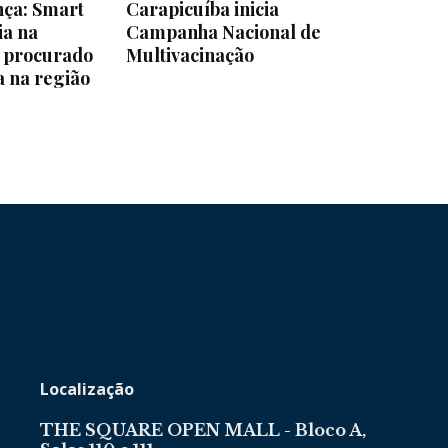
nça: Smart
Carapicuíba inicia
ia na
Campanha Nacional de
e procurado
Multivacinação
a na região
Localização
THE SQUARE OPEN MALL - Bloco A,