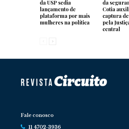
da USP sedia
da segura
lançamento de
Cotia auxil
plataforma por mais
captura d
mulheres na política
pela Justiç
central
Fale conosco
11 4702-3936