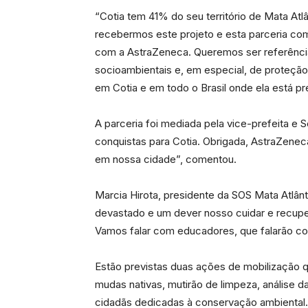
“Cotia tem 41% do seu território de Mata Atl
recebermos este projeto e esta parceria com
com a AstraZeneca. Queremos ser referênc
socioambientais e, em especial, de proteção
em Cotia e em todo o Brasil onde ela está pr
A parceria foi mediada pela vice-prefeita e
conquistas para Cotia. Obrigada, AstraZeneca
em nossa cidade”, comentou.
Marcia Hirota, presidente da SOS Mata Atlânt
devastado e um dever nosso cuidar e recup
Vamos falar com educadores, que falarão com
Estão previstas duas ações de mobilização q
mudas nativas, mutirão de limpeza, análise da
cidadãs dedicadas à conservação ambiental.