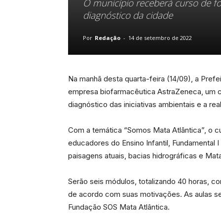
O município receberá curso de f
diagnóstico da cidade
Por
Redação
-
14 de setembro de 2022
Na manhã desta quarta-feira (14/09), a Pref
empresa biofarmacêutica AstraZeneca, um c
diagnóstico das iniciativas ambientais e a r
Com a temática “Somos Mata Atlântica”, o cur
educadores do Ensino Infantil, Fundamental I 
paisagens atuais, bacias hidrográficas e Mata
Serão seis módulos, totalizando 40 horas, co
de acordo com suas motivações. As aulas se
Fundação SOS Mata Atlântica.