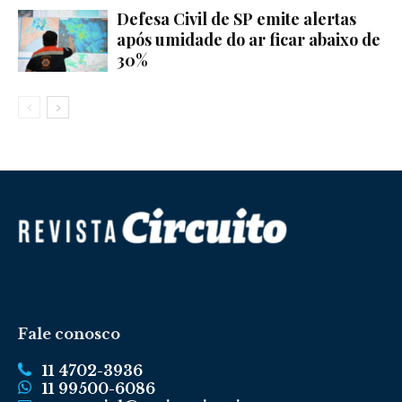
Defesa Civil de SP emite alertas
após umidade do ar ficar abaixo de
30%
Fale conosco
11 4702-3936
11 99500-6086