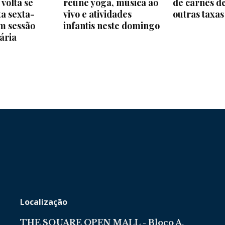
 volta se
reúne yoga, música ao
de carnês de
ta sexta-
vivo e atividades
outras taxas
em sessão
infantis neste domingo
ária
Localização
THE SQUARE OPEN MALL - Bloco A,