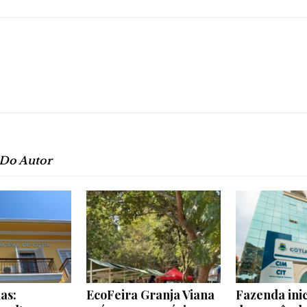
e
Região
 Do Autor
as:
EcoFeira Granja Viana
Fazenda ini