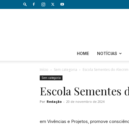
HOME
NOTÍCIAS
Início
Sem categoria
Escola Sementes do Alecrim
Sem categoria
Escola Sementes 
Por
Redação
-
20 de novembro de 2024
em Vivências e Projetos, promove consciênci