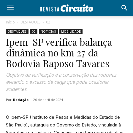
Início
DESTAQUES
02
DESTAQUES
02
NOTÍCIAS
MOBILIDADE
Ipem-SP verifica balança
dinâmica no km 27 da
Rodovia Raposo Tavares
Objetivo da verificação é a conservação das rodovias
evitando o excesso de carga que pode ocasionar
acidentes
Por
Redação
-
26 de abril de 2024
O Ipem-SP (Instituto de Pesos e Medidas do Estado de
São Paulo), autarquia do Governo do Estado, vinculada à
Secretaria da Justiça e Cidadania, que tem como objetivo