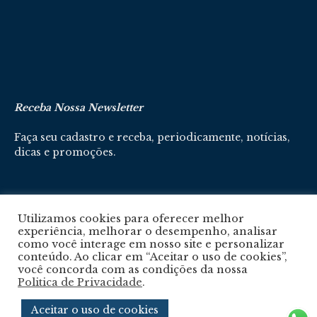
Receba Nossa Newsletter
Faça seu cadastro e receba, periodicamente, notícias,
dicas e promoções.
Cadastre-se aqui
Utilizamos cookies para oferecer melhor
experiência, melhorar o desempenho, analisar
como você interage em nosso site e personalizar
conteúdo. Ao clicar em “Aceitar o uso de cookies”,
você concorda com as condições da nossa
Politica de Privacidade
.
Política De Privacidade
Aceitar o uso de cookies
© 2024 © Revista Circuito. Todos os Direitos Reservados. Desenvolvido com