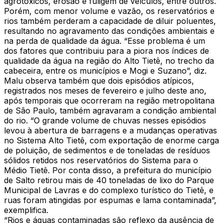
agrotóxicos, erosão e fuligem de veículos, entre outros.
Porém, com menor volume e vazão, os reservatórios e
rios também perderam a capacidade de diluir poluentes,
resultando no agravamento das condições ambientais e
na perda de qualidade da água. “Esse problema é um
dos fatores que contribuiu para a piora nos índices de
qualidade da água na região do Alto Tietê, no trecho da
cabeceira, entre os municípios e Mogi e Suzano”, diz.
Malu observa também que dois episódios atípicos,
registrados nos meses de fevereiro e julho deste ano,
após temporais que ocorreram na região metropolitana
de São Paulo, também agravaram a condição ambiental
do rio. “O grande volume de chuvas nesses episódios
levou à abertura de barragens e a mudanças operativas
no Sistema Alto Tietê, com exportação de enorme carga
de poluição, de sedimentos e de toneladas de resíduos
sólidos retidos nos reservatórios do Sistema para o
Médio Tietê. Por conta disso, a prefeitura do município
de Salto retirou mais de 40 toneladas de lixo do Parque
Municipal de Lavras e do complexo turístico do Tietê, e
ruas foram atingidas por espumas e lama contaminada”,
exemplifica.
“Rios e águas contaminadas são reflexo da ausência de