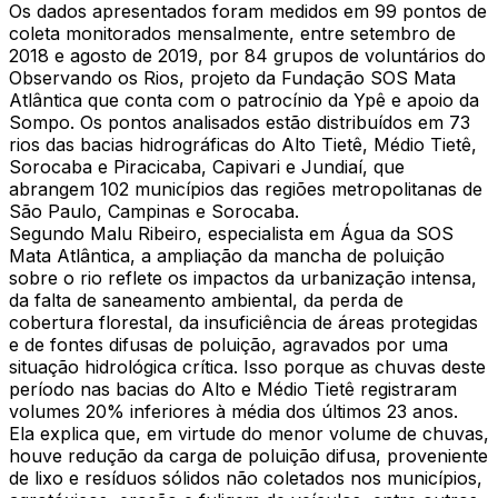
Os dados apresentados foram medidos em 99 pontos de
coleta monitorados mensalmente, entre setembro de
2018 e agosto de 2019, por 84 grupos de voluntários do
Observando os Rios, projeto da Fundação SOS Mata
Atlântica que conta com o patrocínio da Ypê e apoio da
Sompo. Os pontos analisados estão distribuídos em 73
rios das bacias hidrográficas do Alto Tietê, Médio Tietê,
Sorocaba e Piracicaba, Capivari e Jundiaí, que
abrangem 102 municípios das regiões metropolitanas de
São Paulo, Campinas e Sorocaba.
Segundo Malu Ribeiro, especialista em Água da SOS
Mata Atlântica, a ampliação da mancha de poluição
sobre o rio reflete os impactos da urbanização intensa,
da falta de saneamento ambiental, da perda de
cobertura florestal, da insuficiência de áreas protegidas
e de fontes difusas de poluição, agravados por uma
situação hidrológica crítica. Isso porque as chuvas deste
período nas bacias do Alto e Médio Tietê registraram
volumes 20% inferiores à média dos últimos 23 anos.
Ela explica que, em virtude do menor volume de chuvas,
houve redução da carga de poluição difusa, proveniente
de lixo e resíduos sólidos não coletados nos municípios,