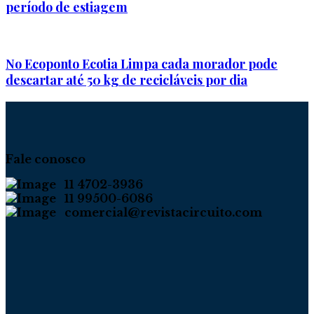
período de estiagem
No Ecoponto Ecotia Limpa cada morador pode
descartar até 50 kg de recicláveis por dia
Fale conosco
11 4702-3936
11 99500-6086
comercial@revistacircuito.com