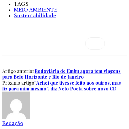
TAGS
MEIO AMBIENTE
Sustentabilidade
Artigo anterior
Rodoviária de Embu agora tem viagens
para Belo Horizonte e Rio de Janeiro
Próximo artigo
“Achei que tivesse feito aos outros, mas
fiz para mim mesmo”, diz Neto Poeta sobre novo CD
Redação