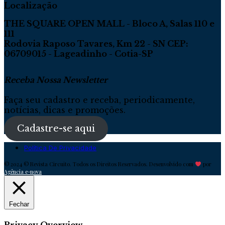
Localização
THE SQUARE OPEN MALL - Bloco A, Salas 110 e
111
Rodovia Raposo Tavares, Km 22 - SN CEP:
06709015 - Lageadinho - Cotia-SP
Receba Nossa Newsletter
Faça seu cadastro e receba, periodicamente,
notícias, dicas e promoções.
Cadastre-se aqui
Política De Privacidade
© 2024 © Revista Circuito. Todos os Direitos Reservados. Desenvolvido com
por
Agência e-nova
Fechar
Privacy Overview