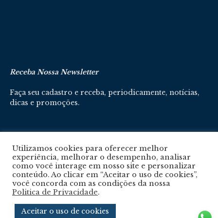
Receba Nossa Newsletter
Faça seu cadastro e receba, periodicamente, notícias,
dicas e promoções.
Cadastre-se aqui
Utilizamos cookies para oferecer melhor
experiência, melhorar o desempenho, analisar
como você interage em nosso site e personalizar
conteúdo. Ao clicar em “Aceitar o uso de cookies”,
você concorda com as condições da nossa
Politica de Privacidade
.
Política De Privacidade
Aceitar o uso de cookies
© 2024 © Revista Circuito. Todos os Direitos Reservados. Desenvolvido com