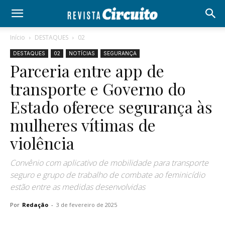
Início
DESTAQUES
02
DESTAQUES
02
NOTÍCIAS
SEGURANÇA
Parceria entre app de
transporte e Governo do
Estado oferece segurança às
mulheres vítimas de
violência
Convênio com aplicativo de mobilidade para transporte
seguro e grupo de trabalho de combate ao feminicídio
estão entre as medidas desenvolvidas
Por
Redação
-
3 de fevereiro de 2025