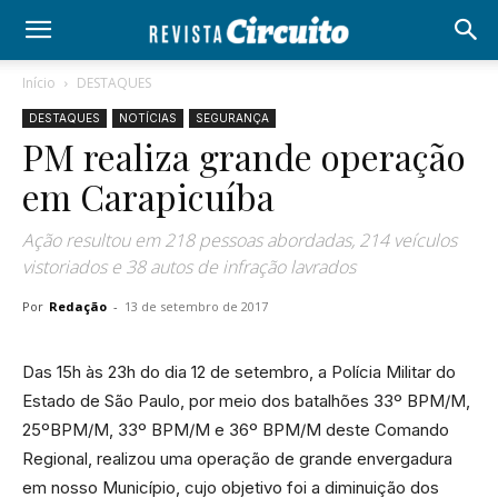
Início
DESTAQUES
DESTAQUES
NOTÍCIAS
SEGURANÇA
PM realiza grande operação
em Carapicuíba
Ação resultou em 218 pessoas abordadas, 214 veículos
vistoriados e 38 autos de infração lavrados
Por
Redação
-
13 de setembro de 2017
Das 15h às 23h do dia 12 de setembro, a Polícia Militar do
Estado de São Paulo, por meio dos batalhões 33º BPM/M,
25ºBPM/M, 33º BPM/M e 36º BPM/M deste Comando
Regional, realizou uma operação de grande envergadura
em nosso Município, cujo objetivo foi a diminuição dos