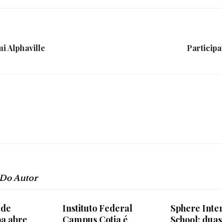
e
i Alphaville
Particip
Região
 Do Autor
 de
Instituto Federal
Sphere Inte
a abre
Campus Cotia é
School: duas