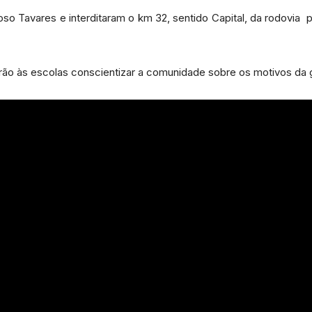
o Tavares e interditaram o km 32, sentido Capital, da rodovia p
rão às escolas conscientizar a comunidade sobre os motivos da 
Portal
de
Notícias