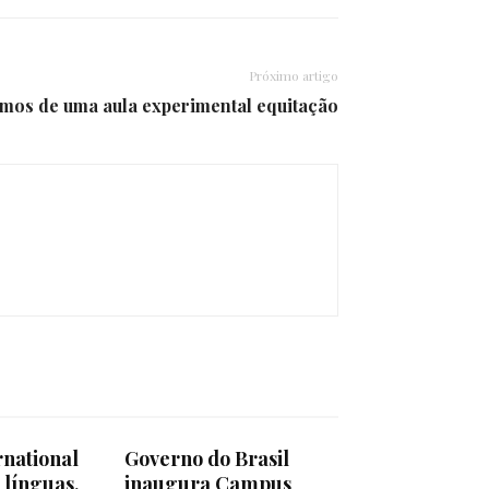
Próximo artigo
amos de uma aula experimental equitação
rnational
Governo do Brasil
 línguas,
inaugura Campus