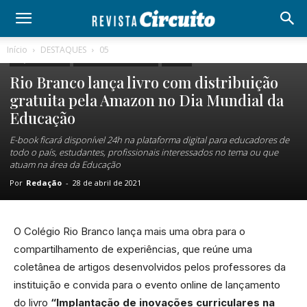
DESTAQUES
05
NOTÍCIAS
CULTURA
CLASSIFICADOS
Início
DESTAQUES
05
FIQUE LIGADO
CIRCUITO CULTURAL
LIVRO
Rio Branco lança livro com distribuição
gratuita pela Amazon no Dia Mundial da
Educação
E-book ficará disponível 24h na plataforma digital para educadores de
todo o país, estudantes, profissionais interessados no tema ou que
atuam na área da Educação
Por
Redação
-
28 de abril de 2021
O Colégio Rio Branco lança mais uma obra para o
compartilhamento de experiências, que reúne uma
coletânea de artigos desenvolvidos pelos professores da
instituição e convida para o evento online de lançamento
do livro
“Implantação de inovações curriculares na