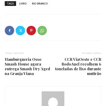
TAGS
LIVRO
RIO BRANCO
Artigo anterior
Próximo artigo
Hamburgueria Osso
CCR ViaOeste e CCR
Smash House agora
RodoAnel recolhem 6
entrega Smash Dry Aged
toneladas de lixo durante
na Granja Viana
mutirão