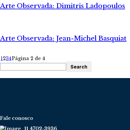
Arte Observada: Dimitris Ladopoulos
Arte Observada: Jean-Michel Basquiat
1
2
3
4
Página 2 de 4
Fale conosco
11 4702-3936