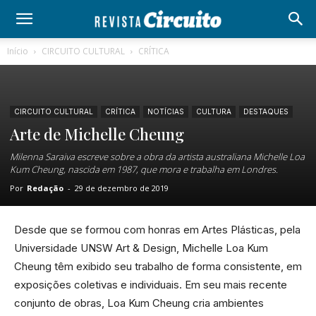
Início
CIRCUITO CULTURAL
CRÍTICA
CIRCUITO CULTURAL
CRÍTICA
NOTÍCIAS
CULTURA
DESTAQUES
Arte de Michelle Cheung
Milenna Saraiva escreve sobre a obra da artista australiana Michelle Loa
Kum Cheung, nascida em 1987, que mora e trabalha em Londres.
Por
Redação
-
29 de dezembro de 2019
Desde que se formou com honras em Artes Plásticas, pela
Universidade UNSW Art & Design, Michelle Loa Kum
Cheung têm exibido seu trabalho de forma consistente, em
exposições coletivas e individuais. Em seu mais recente
conjunto de obras, Loa Kum Cheung cria ambientes