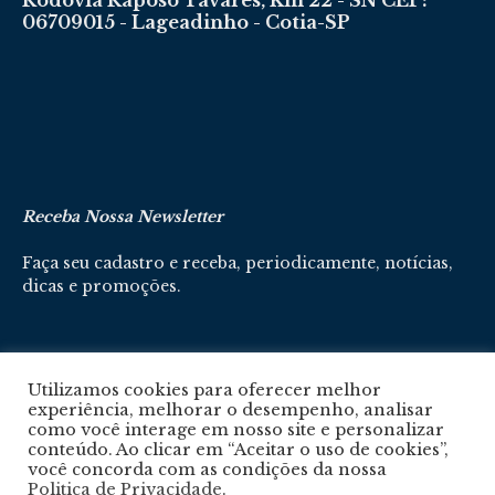
Rodovia Raposo Tavares, Km 22 - SN CEP:
06709015 - Lageadinho - Cotia-SP
Receba Nossa Newsletter
Faça seu cadastro e receba, periodicamente, notícias,
dicas e promoções.
Cadastre-se aqui
Utilizamos cookies para oferecer melhor
experiência, melhorar o desempenho, analisar
como você interage em nosso site e personalizar
conteúdo. Ao clicar em “Aceitar o uso de cookies”,
você concorda com as condições da nossa
Politica de Privacidade
.