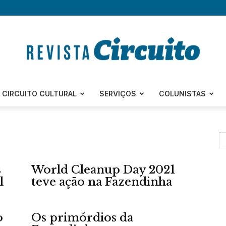
Revista
CIRCUITO CULTURAL
SERVIÇOS
COLUNISTAS
Circuito
s
World Cleanup Day 2021
l
teve ação na Fazendinha
o
Os primórdios da
–