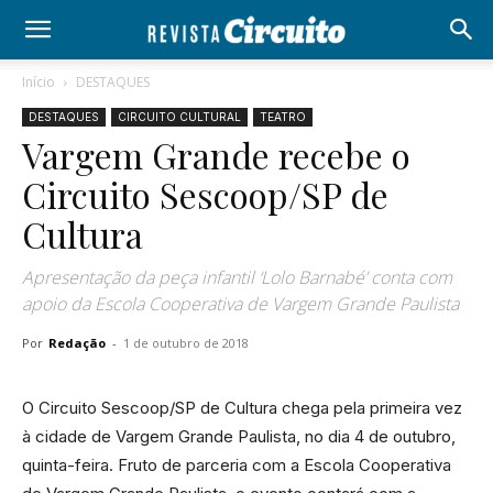
Início
DESTAQUES
DESTAQUES
CIRCUITO CULTURAL
TEATRO
Vargem Grande recebe o
Circuito Sescoop/SP de
Cultura
Apresentação da peça infantil ‘Lolo Barnabé’ conta com
apoio da Escola Cooperativa de Vargem Grande Paulista
Por
Redação
-
1 de outubro de 2018
O Circuito Sescoop/SP de Cultura chega pela primeira vez
à cidade de Vargem Grande Paulista, no dia 4 de outubro,
quinta-feira. Fruto de parceria com a Escola Cooperativa