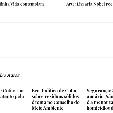
e
 Minha Vida contemplam
Arte: Livraria Nobel re
Região
 Do Autor
e Cotia: Um
Eco: Política de Cotia
Segurança:
 atento pela
sobre resíduos sólidos
anuário, Sã
é tema no Conselho do
é a menor t
Meio Ambiente
homicídios d