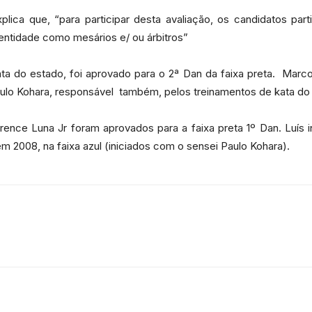
lica que, “para participar desta avaliação, os candidatos pa
entidade como mesários e/ ou árbitros”
da
 kata do estado, foi aprovado para o 2ª Dan da faixa preta. Mar
lo Kohara, responsável também, pelos treinamentos de kata do at
rence Luna Jr foram aprovados para a faixa preta 1º Dan. Luís i
Granja
2008, na faixa azul (iniciados com o sensei Paulo Kohara).
Viana