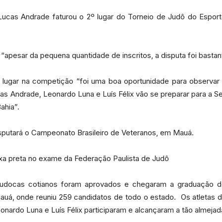
 Lucas Andrade faturou o 2º lugar do Torneio de Judô do Espo
“apesar da pequena quantidade de inscritos, a disputa foi bastant
Portal
ugar na competição “foi uma boa oportunidade para observar o
 Andrade, Leonardo Luna e Luís Félix vão se preparar para a Sel
ahia”.
de
isputará o Campeonato Brasileiro de Veteranos, em Mauá.
xa preta no exame da Federação Paulista de Judô
judocas cotianos foram aprovados e chegaram a graduação d
Notícias
auá, onde reuniu 259 candidatos de todo o estado. Os atletas d
eonardo Luna e Luís Félix participaram e alcançaram a tão almejad