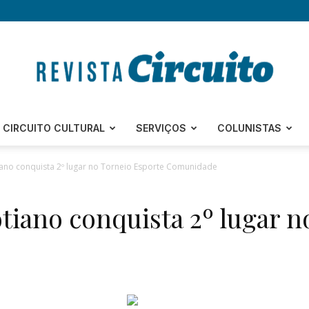
Revista
CIRCUITO CULTURAL
SERVIÇOS
COLUNISTAS
iano conquista 2º lugar no Torneio Esporte Comunidade
otiano conquista 2º lugar 
Circuito
–