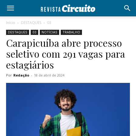
Início
DESTAQUES
03
DESTAQUES
03
NOTÍCIAS
TRABALHO
Carapicuíba abre processo
seletivo com 291 vagas para
estagiários
Por
Redação
-
18 de abril de 2024