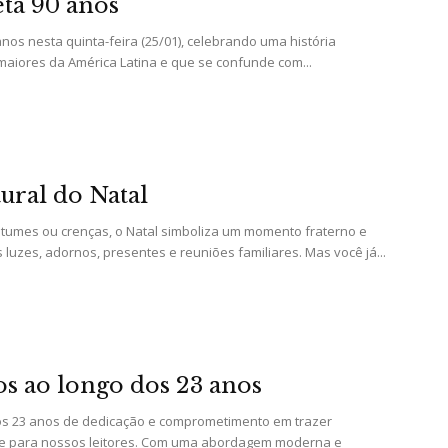
ta 90 anos
nos nesta quinta-feira (25/01), celebrando uma história
maiores da América Latina e que se confunde com...
da
ural do Natal
Granja
tumes ou crenças, o Natal simboliza um momento fraterno e
 luzes, adornos, presentes e reuniões familiares. Mas você já...
Viana
os ao longo dos 23 anos
s 23 anos de dedicação e comprometimento em trazer
e para nossos leitores. Com uma abordagem moderna e