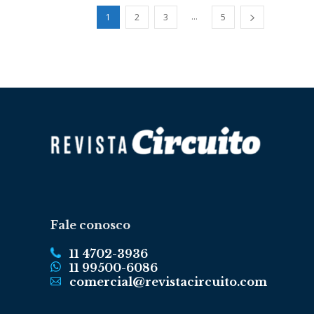
...
1
2
3
5
Fale conosco
11 4702-3936
11 99500-6086
comercial@revistacircuito.com