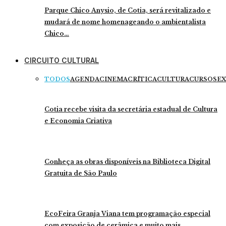
Parque Chico Anysio, de Cotia, será revitalizado e
mudará de nome homenageando o ambientalista
Chico…
CIRCUITO CULTURAL
TODOS
AGENDA
CINEMA
CRÍTICA
CULTURA
CURSOS
EX
Cotia recebe visita da secretária estadual de Cultura
e Economia Criativa
Conheça as obras disponíveis na Biblioteca Digital
Gratuita de São Paulo
EcoFeira Granja Viana tem programação especial
com exposição de cerâmica e muito mais