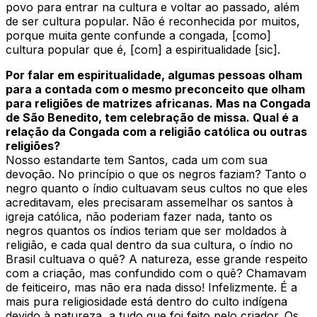
povo para entrar na cultura e voltar ao passado, além
de ser cultura popular. Não é reconhecida por muitos,
porque muita gente confunde a congada, [como]
cultura popular que é, [com] a espiritualidade [sic].
Por falar em espiritualidade, algumas pessoas olham
para a contada com o mesmo preconceito que olham
para religiões de matrizes africanas. Mas na Congada
de São Benedito, tem celebração de missa. Qual é a
relação da Congada com a religião católica ou outras
religiões?
Nosso estandarte tem Santos, cada um com sua
devoção. No princípio o que os negros faziam? Tanto o
negro quanto o índio cultuavam seus cultos no que eles
acreditavam, eles precisaram assemelhar os santos à
igreja católica, não poderiam fazer nada, tanto os
negros quantos os índios teriam que ser moldados à
religião, e cada qual dentro da sua cultura, o índio no
Brasil cultuava o quê? A natureza, esse grande respeito
com a criação, mas confundido com o quê? Chamavam
de feiticeiro, mas não era nada disso! Infelizmente. É a
mais pura religiosidade está dentro do culto indígena
devido à natureza, a tudo que foi feito pelo criador. Os