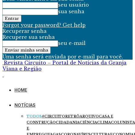
seu usuário
sua senha
Forgot your password? Get help
Recuperar senha
Recupere sua senha
seu e-mail
Uma senha será enviada por e-mail para você.
Revista Circuito – Portal de Notícias da Granja
Viana e Região
HOME
NOTÍCIAS
TODOS
#CIRCUITORETRÔ
ARQUIVO
CASA E
CONSTRUÇÃO
CIDADANIA
CIÊNCIA
CLIMA
COLUNISTA
E
EMPREGO
VAGAS
CORONAVÍRUS
CULTURA
ECONOMIA