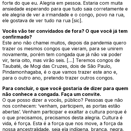
forte do que eu. Alegria em pessoa. Estaria com muita
ansiedade esperando para que tudo saia corretamente e
ele alegria de ver a irmandade e o congo, povo na rua,
ele gostava de ver tudo na rua [sic].
Vocês vão ter convidados de fora? O que você já tem
confirmado?
Este ano não chamei muitos, depois da pandemia quero
trazer os mesmos congos que vieram, para se unirem
novamente, porém tem congada que já não vai poder
vir, teria oito, mas virão seis. […] Teremos congos de
Taubaté, de Mogi das Cruzes, dois de São Paulo,
Pindamonhagaba, é o que vamos trazer este ano e,
para o outro ano, pretendo trazer outros congos.
Para concluir, o que você gostaria de dizer para quem
não conhece a congada. Faça um convite.
O que posso dizer a vocês, público? Pessoas que não
nos conhecem: ‘venham, participem, as portas estão
abertas’. Venham participar e exaltar a cultura porque é
o que precisamos, precisamos desta alegria. Cultura é
vida, é força. Esta é a força que nos move, a força da
nossa ancestralidade, seja ela indígena, branca, negra,