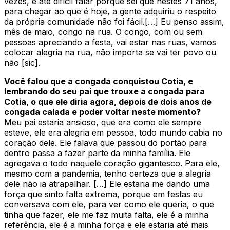
vezes, é até difícil falar porque sei que nestes 71 anos,
para chegar ao que é hoje, a gente adquiriu o respeito
da própria comunidade não foi fácil.[…] Eu penso assim,
mês de maio, congo na rua. O congo, com ou sem
pessoas apreciando a festa, vai estar nas ruas, vamos
colocar alegria na rua, não importa se vai ter povo ou
não [sic].
Você falou que a congada conquistou Cotia, e
lembrando do seu pai que trouxe a congada para
Cotia, o que ele diria agora, depois de dois anos de
congada calada e poder voltar neste momento?
Meu pai estaria ansioso, que era como ele sempre
esteve, ele era alegria em pessoa, todo mundo cabia no
coração dele. Ele falava que passou do portão para
dentro passa a fazer parte da minha família. Ele
agregava o todo naquele coração gigantesco. Para ele,
mesmo com a pandemia, tenho certeza que a alegria
dele não ia atrapalhar. […] Ele estaria me dando uma
força que sinto falta extrema, porque em festas eu
conversava com ele, para ver como ele queria, o que
tinha que fazer, ele me faz muita falta, ele é a minha
referência, ele é a minha força e ele estaria até mais