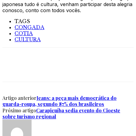
japonesa tudo é cultura, venham participar desta alegria
conosco, conto com todos vocês.
TAGS
CONGADA
COTIA
CULTURA
Artigo anterior
Jeans: a peça mais democrática do
guarda-roupa, segundo 87% dos brasileiros
Próximo artigo
Carapicuíba sedia evento do Cioeste
sobre turismo regional