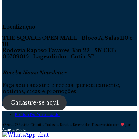
Localização
THE SQUARE OPEN MALL - Bloco A, Salas 110 e
111
Rodovia Raposo Tavares, Km 22 - SN CEP:
06709015 - Lageadinho - Cotia-SP
Receba Nossa Newsletter
Faça seu cadastro e receba, periodicamente,
notícias, dicas e promoções.
Cadastre-se aqui
Política De Privacidade
© 2024 © Revista Circuito. Todos os Direitos Reservados. Desenvolvido com
por
Agência e-nova