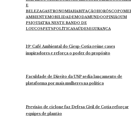
E
BELEZA
GASTRONOMIA
HABITAÇÃO
HORÓSCOPO
ME
AMBIENTE
MOBILIDADE
MODA
MUNDO
OPINIÃO
UM
PSIQUIATRA NESTE BANDO DE
LOUCOS
PETS
POLÍTICA
SAÚDE
SEGURANÇA
19º Café Ambiental do Ciesp-Cotia reúne cases
inspiradores e reforça o poder do propósito
Faculdade de Direito da USP sedia lançamento de
plataforma por mais mulheres na política
Previsão de ciclone faz Defesa Civil de Cotia reforçar
equipes de plantão