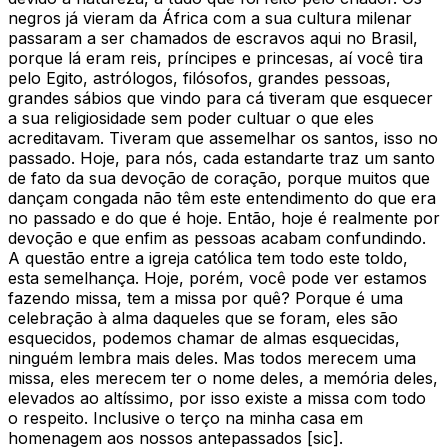
negros já vieram da África com a sua cultura milenar
passaram a ser chamados de escravos aqui no Brasil,
porque lá eram reis, príncipes e princesas, aí você tira
pelo Egito, astrólogos, filósofos, grandes pessoas,
grandes sábios que vindo para cá tiveram que esquecer
a sua religiosidade sem poder cultuar o que eles
acreditavam. Tiveram que assemelhar os santos, isso no
passado. Hoje, para nós, cada estandarte traz um santo
de fato da sua devoção de coração, porque muitos que
dançam congada não têm este entendimento do que era
no passado e do que é hoje. Então, hoje é realmente por
devoção e que enfim as pessoas acabam confundindo.
A questão entre a igreja católica tem todo este toldo,
esta semelhança. Hoje, porém, você pode ver estamos
fazendo missa, tem a missa por quê? Porque é uma
celebração à alma daqueles que se foram, eles são
esquecidos, podemos chamar de almas esquecidas,
ninguém lembra mais deles. Mas todos merecem uma
missa, eles merecem ter o nome deles, a memória deles,
elevados ao altíssimo, por isso existe a missa com todo
o respeito. Inclusive o terço na minha casa em
homenagem aos nossos antepassados [sic].