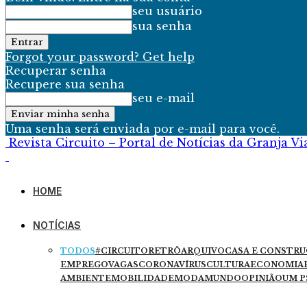
seu usuário
sua senha
Forgot your password? Get help
Recuperar senha
Recupere sua senha
seu e-mail
Uma senha será enviada por e-mail para você.
Revista Circuito – Portal de Notícias da Granja V
HOME
NOTÍCIAS
TODOS
#CIRCUITORETRÔ
ARQUIVO
CASA E CONSTR
EMPREGO
VAGAS
CORONAVÍRUS
CULTURA
ECONOMIA
AMBIENTE
MOBILIDADE
MODA
MUNDO
OPINIÃO
UM P