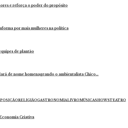
dores e reforça o poder do propósito
aforma por mais mulheres na política
 equipes de plantão
mudará de nome homenageando o ambientalista Chico…
POSIÇÃO
RELIGIÃO
GASTRONOMIA
LIVRO
MÚSICA
SHOWS
TEATRO
e Economia Criativa