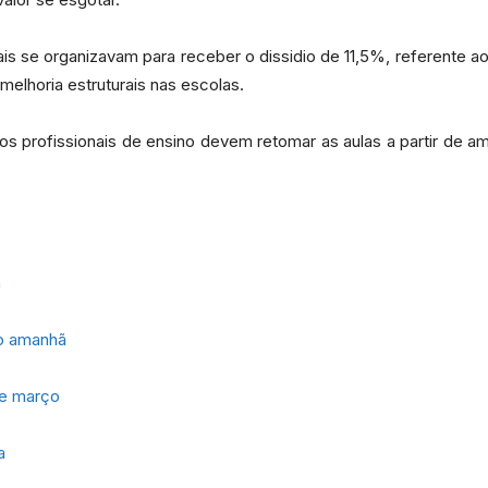
ais se organizavam para receber o dissidio de 11,5%, referente 
 melhoria estruturais nas escolas.
Portal
os profissionais de ensino devem retomar as aulas a partir de 
de
a
ão amanhã
de março
Notícias
a