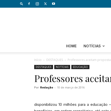
HOME
NOTÍCIAS
Início
DESTAQUES
Professores aceitam proposta
DESTAQUES
NOTÍCIAS
EDUCAÇÃO
Professores aceit
Por
Redação
-
10 de março de 2016
disponibilizou 10 milhões para a educação
benefícios, em ordem cronológica, até este v