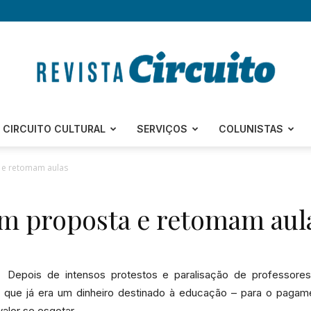
Revista
CIRCUITO CULTURAL
SERVIÇOS
COLUNISTAS
 e retomam aulas
am proposta e retomam aul
Circuito
Depois de intensos protestos e paralisação de professores
 – que já era um dinheiro destinado à educação – para o pag
–
alor se esgotar.