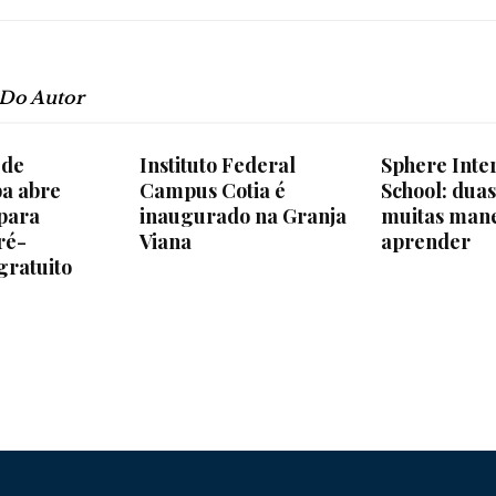
e
 Do Autor
Região
 de
Instituto Federal
Sphere Inte
a abre
Campus Cotia é
School: duas
 para
inaugurado na Granja
muitas mane
ré-
Viana
aprender
gratuito