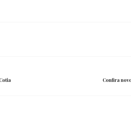
da
Granja
Cotia
Confira novo
Viana