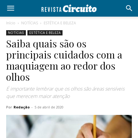
Início
NOTÍCIAS
ESTÉTICA E BELEZA
NOTÍCIAS
ESTÉTICA E BELEZA
Saiba quais são os
principais cuidados com a
maquiagem ao redor dos
olhos
É importante lembrar que os olhos são áreas sensíveis
que merecem maior atenção
Por
Redação
-
5 de abril de 2020