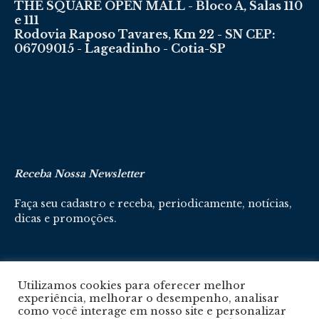
THE SQUARE OPEN MALL - Bloco A, Salas 110
e 111
Rodovia Raposo Tavares, Km 22 - SN CEP:
06709015 - Lageadinho - Cotia-SP
Receba Nossa Newsletter
Faça seu cadastro e receba, periodicamente, notícias,
dicas e promoções.
Cadastre-se aqui
Utilizamos cookies para oferecer melhor
experiência, melhorar o desempenho, analisar
como você interage em nosso site e personalizar