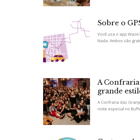
Sobre o GP
Você usa o app Waze?
Nada. Ambos são gratu
A Confraria
grande estil
A Confraria das Granj
noite especial no Buff