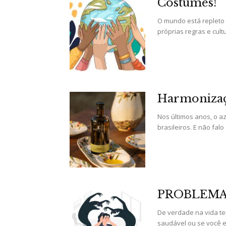
Costumes!
O mundo está repleto 
próprias regras e cultu
Harmonizaç
Nos últimos anos, o a
brasileiros. E não fal
PROBLEMA
De verdade na vida t
saudável ou se você e