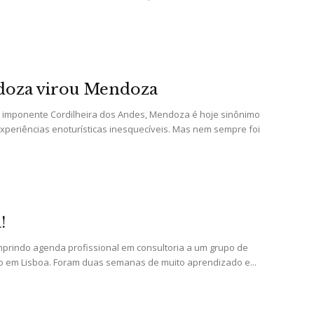
e
oza virou Mendoza
Região
a imponente Cordilheira dos Andes, Mendoza é hoje sinônimo
xperiências enoturísticas inesquecíveis. Mas nem sempre foi
!
mprindo agenda profissional em consultoria a um grupo de
ado em Lisboa. Foram duas semanas de muito aprendizado e...