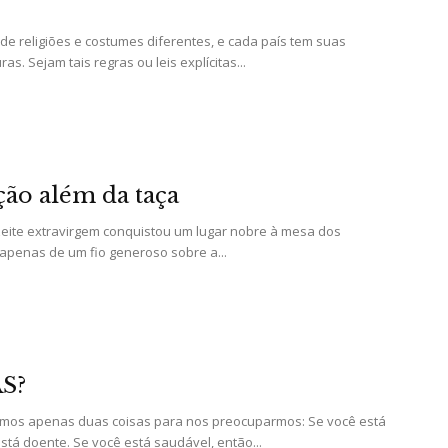
de religiões e costumes diferentes, e cada país tem suas
ras. Sejam tais regras ou leis explícitas...
da
ão além da taça
Granja
zeite extravirgem conquistou um lugar nobre à mesa dos
o apenas de um fio generoso sobre a...
Viana
S?
emos apenas duas coisas para nos preocuparmos: Se você está
stá doente. Se você está saudável, então...