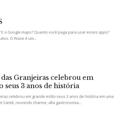
S
 E o Google maps? Quanto você paga para usar esses apps?
Portal
itos. O Waze é um...
de
 das Granjeiras celebrou em
o seus 3 anos de história
eiras celebrou em grande estilo seus 3 anos de história em uma
et Santé, reunindo charme, alta gastronomia...
Notícias