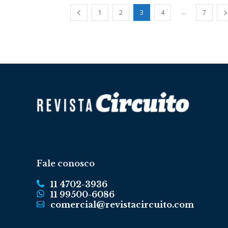
...
1
2
3
4
7
Fale conosco
11 4702-3936
11 99500-6086
comercial@revistacircuito.com